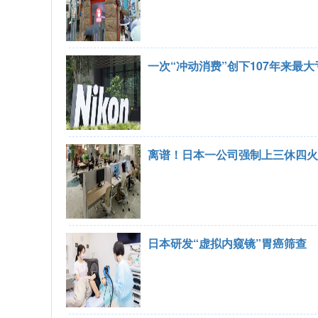
一次“冲动消费”创下107年来最
离谱！日本一公司强制上三休四火
日本研发“虚拟内窥镜”胃癌筛查