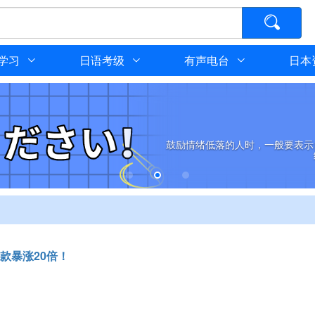
学习
日语考级
有声电台
日本
鼓励情绪低落的人时，一般要表示
款暴涨20倍！