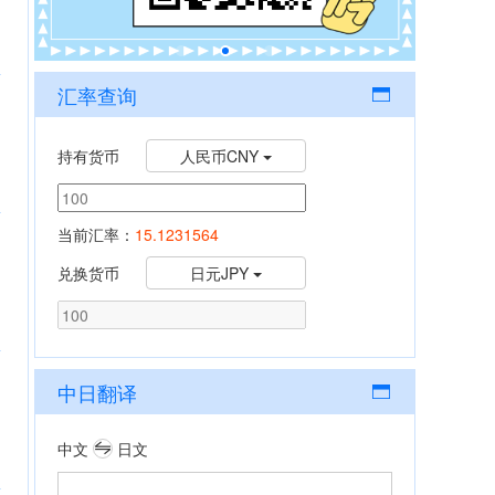
汇率查询
持有货币
人民币CNY
当前汇率：
15.1231564
兑换货币
日元JPY
中日翻译
中文
日文