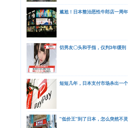
尴尬！日本整治恶性牛郎店一周年，
切男友〇头和手指，仅判3年缓刑，
短短几年，日本支付市场杀出一个
"低价王"到了日本，怎么突然不