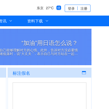
东京
27℃
优
登录
注册
资讯
资料下载
“加油”用日语怎么说？
自己能够理解对方的心情。此外，告诉对方没必要情
绪低落时，说“大丈夫 ”，表示自己与对方站在一起…
标注假名