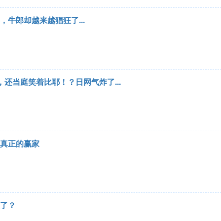
牛郎却越来越猖狂了...
还当庭笑着比耶！？日网气炸了...
真正的赢家
灵了？