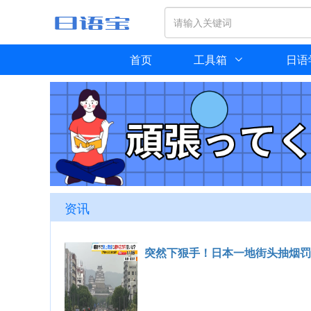
首页
工具箱
日语
？
.自
持つ
资讯
突然下狠手！日本一地街头抽烟罚