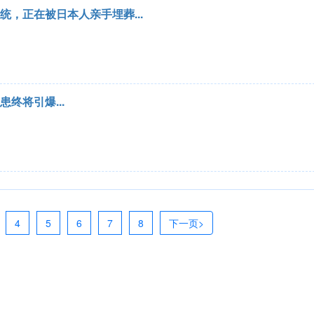
，正在被日本人亲手埋葬...
终将引爆...
4
5
6
7
8
下一页>