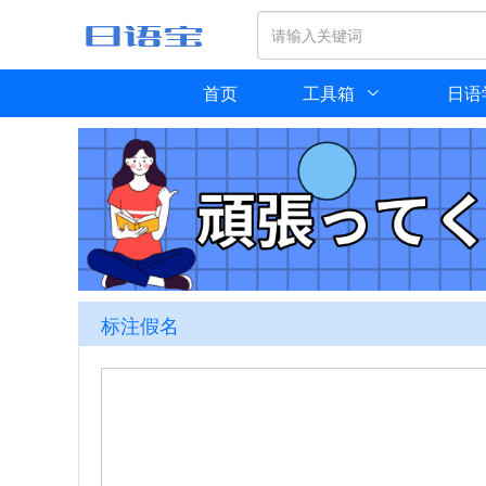
首页
工具箱
日语
？
.自
持つ
标注假名