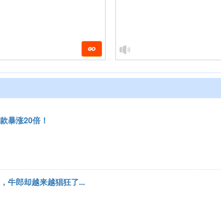
款暴涨20倍！
牛郎却越来越猖狂了...