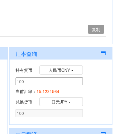
复制
汇率查询
持有货币
人民币CNY
当前汇率：
15.1231564
兑换货币
日元JPY