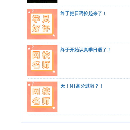
终于把日语捡起来了！
终于开始认真学日语了！
天！N1高分过啦？！