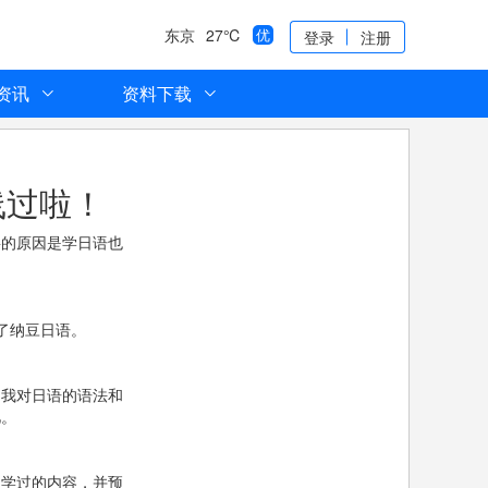
东京
27℃
优
登录
注册
资讯
资料下载
线过啦！
要的原因是学日语也
了纳豆日语。
，我对日语的语法和
忆。
天学过的内容，并预